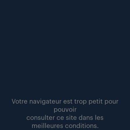
cookies. De même, lorsque vous consentez à
l’installation de cookies, un cookie de consentement
est installé. Les cookies de consentement ou de refus
doivent rester sur votre équipement terminal.
Les sites tiers
Notre site peut contenir des liens vers ou depuis des
sites partenaires et d’autres sites tiers, tels que les
réseaux sociaux par exemple. Si vous naviguez vers un
de ces sites, veuillez noter qu’ils possèdent leur propre
politique de confidentialité et que notre responsabilité
s’arrête au moment où vous quittez notre site. Vérifier
les politiques de confidentialité avant de transmettre
vos données personnelles à des sites tiers.
Votre navigateur est trop petit pour
pouvoir
Copyright
consulter ce site dans les
meilleures conditions.