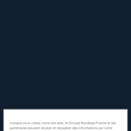
intelligence
artificielle.
les principes.
Au sein du groupe
Randstad, nous
pensons que les
meilleurs résultats
s’obtiennent en
combinant notre
Lorsque vous visitez notre site web, le Groupe Randstad France et ses
passion pour l’humain
partenaires peuvent stocker et récupérer des informations sur votre