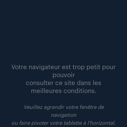
pour les entreprises, Youplan est une
nouvelle source de réactivité et de
fiabilité, et donc de productivité.
Randstad
Risesmart.
la mobilité professionnelle
Votre navigateur est trop petit pour
2.0.
pouvoir
consulter ce site dans les
Associant la puissance des
meilleures conditions.
algorithmes au savoir-faire de ses
experts RH, la solution randstad
risesmart accompagne les candidats
Veuillez agrandir votre fenêtre de
en transition professionnelle. Adossée
navigation
au coaching de 3 experts, la
ou faire pivoter votre tablette à l'horizontal.
plateforme digitale est accessible à