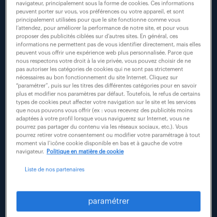
navigateur, principalement sous la forme de cookies. Ces informations
et la puissance
peuvent porter sur vous, vos préférences ou votre appareil, et sont
technologique actuelle,
principalement utilisées pour que le site fonctionne comme vous
en vue d’aider les
l’attendez, pour améliorer la performance de notre site, et pour vous
proposer des publicités ciblées sur d’autres sites. En général, ces
personnes et les
informations ne permettent pas de vous identifier directement, mais elles
organisations à
peuvent vous offrir une expérience web plus personnalisée. Parce que
exprimer tout leur
nous respectons votre droit à la vie privée, vous pouvez choisir de ne
pas autoriser les catégories de cookies qui ne sont pas strictement
potentiel. Le groupe
nécessaires au bon fonctionnement du site Internet. Cliquez sur
Randstad est déterminé
“paramétrer”, puis sur les titres des différentes catégories pour en savoir
à utiliser l’IA de façon
plus et modifier nos paramètres par défaut. Toutefois, le refus de certains
éthique et responsable.
types de cookies peut affecter votre navigation sur le site et les services
que nous pouvons vous offrir (ex : vous recevrez des publicités moins
adaptées à votre profil lorsque vous naviguerez sur Internet, vous ne
L’IA se démocratise de
pourrez pas partager du contenu via les réseaux sociaux, etc.). Vous
plus en plus, son
pourrez retirer votre consentement ou modifier votre paramétrage à tout
utilisation soulève des
moment via l’icône cookie disponible en bas et à gauche de votre
navigateur.
Politique en matière de cookie
questions quant au
respect de la vie privée
Liste de nos partenaires
ou les règles
applicables sur ce
sujet. Pour répondre à
paramétrer
ces questions,