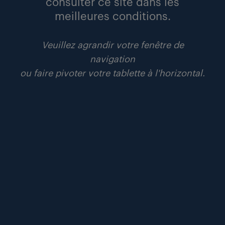
consulter ce site dans les
Les personnes en question demandent à leurs « victimes » de leur
meilleures conditions.
fournir toutes sortes d’informations personnelles et d’effectuer un
ou des paiement(s). Il convient de noter qu’aucune des marques du
Veuillez agrandir votre fenêtre de
groupe Randstad ne demandera jamais de paiement, ni de copie
de la carte de crédit ou de débit d’un candidat lors d’un processus
navigation
de recrutement ou de recherche d’emploi.
ou faire pivoter votre tablette à l'horizontal.
Si vous constatez une mauvaise utilisation des marques du groupe
Randstad et en particulier des tentatives de fraude, veuillez nous
écrire dès que possible à l’adresse :
controleinterne@randstad.fr
.
groupe
innovations
activités
médias
rse
fondation
carrières