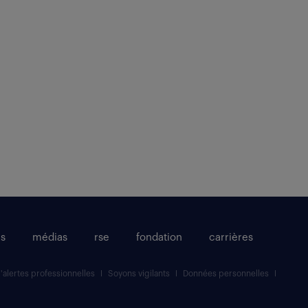
és
médias
rse
fondation
carrières
d'alertes professionnelles
Soyons vigilants
Données personnelles