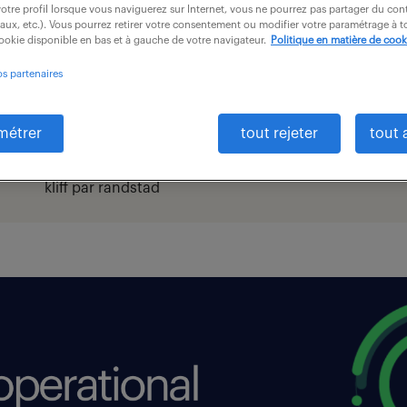
otre profil lorsque vous naviguerez sur Internet, vous ne pourrez pas partager du cont
iaux, etc.). Vous pourrez retirer votre consentement ou modifier votre paramétrage à
cookie disponible en bas et à gauche de votre navigateur.
Politique en matière de cook
os partenaires
l
digital
enterprise
forma
métrer
tout rejeter
tout 
kliff par randstad