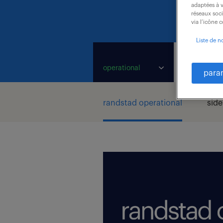
adaptées à v
réseaux soc
via l’icône 
Liste de n
operational
professiona
para
randstad operational
side