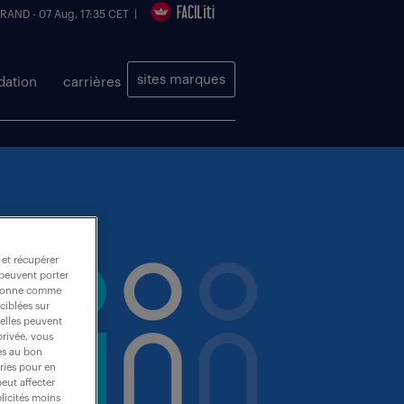
 RAND - 07 Aug, 17:35 CET |
sites marques
dation
carrières
 et récupérer
 peuvent porter
nctionne comme
ciblées sur
 elles peuvent
privée, vous
es au bon
ories pour en
peut affecter
blicités moins