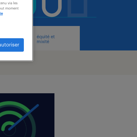
enu via les
 tout moment
ie
équité et
tion
mixité
autoriser