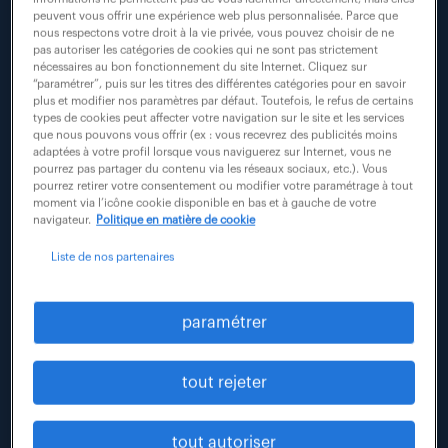
Rechercher
peuvent vous offrir une expérience web plus personnalisée. Parce que
actualité
nous respectons votre droit à la vie privée, vous pouvez choisir de ne
pas autoriser les catégories de cookies qui ne sont pas strictement
nécessaires au bon fonctionnement du site Internet. Cliquez sur
“paramétrer”, puis sur les titres des différentes catégories pour en savoir
plus et modifier nos paramètres par défaut. Toutefois, le refus de certains
types de cookies peut affecter votre navigation sur le site et les services
que nous pouvons vous offrir (ex : vous recevrez des publicités moins
adaptées à votre profil lorsque vous naviguerez sur Internet, vous ne
pourrez pas partager du contenu via les réseaux sociaux, etc.). Vous
pourrez retirer votre consentement ou modifier votre paramétrage à tout
moment via l’icône cookie disponible en bas et à gauche de votre
navigateur.
Politique en matière de cookie
Liste de nos partenaires
#chômage
#compétences
#formation
#frank ribuot
#tribune
paramétrer
18 juillet 2021
tout rejeter
le chômage se combat dans les territoires par
les compétences
tout autoriser