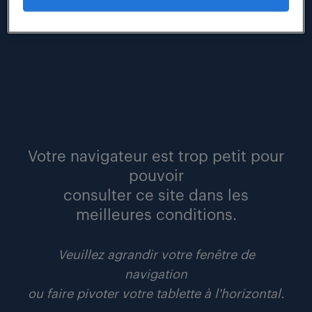
non classé
lire
Votre navigateur est trop petit pour
pouvoir
consulter ce site dans les
meilleures conditions.
#chômage
#frank ribuot
#tribune
Veuillez agrandir votre fenêtre de
navigation
18 juillet 2021
ou faire pivoter votre tablette à l'horizontal.
unemployment is tackled through upskilling,