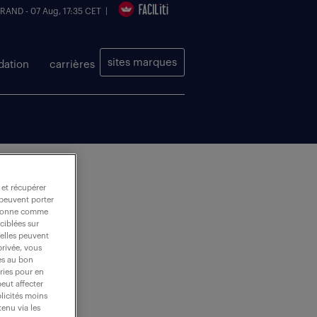
 RAND - 07 Aug, 17:35 CET |
sites marques
dation
carrières
 et récupérer
 peuvent porter
nctionne comme
ciblées sur
 elles peuvent
privée, vous
es au bon
ories pour en
peut affecter
blicités moins
enu via les