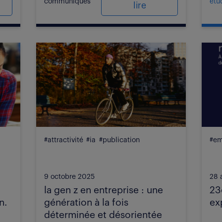
communiqués
étu
lire
#attractivité
#ia
#publication
#em
9 octobre 2025
28 
la gen z en entreprise : une
23
n.
génération à la fois
ex
déterminée et désorientée