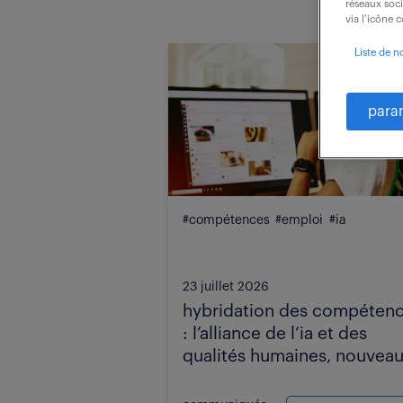
réseaux soc
via l’icône 
Liste de n
para
#compétences
#emploi
#ia
23 juillet 2026
hybridation des compéten
: l’alliance de l’ia et des
qualités humaines, nouvea
standard de réussite.