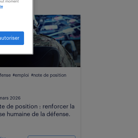
 tout moment
ie
autoriser
fense
#emploi
#note de position
mars 2026
te de position : renforcer la
se humaine de la défense.