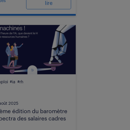
des
lire
ploi
#ia
#rh
août 2025
ème édition du baromètre
pectra des salaires cadres