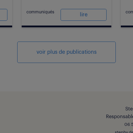
communiqués
co
lire
voir plus de publications
Ste
Responsable
06 5
stephy.d