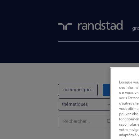
gr
Lorsque vous
des informat
communiqués
études
sur vous, vo
vous l’atten
d’autres sit
vous offrir 
pouvez chois
Rechercher
fonctionneme
savoir plus 
une
Recherc
votre naviga
actualité
adaptées à v