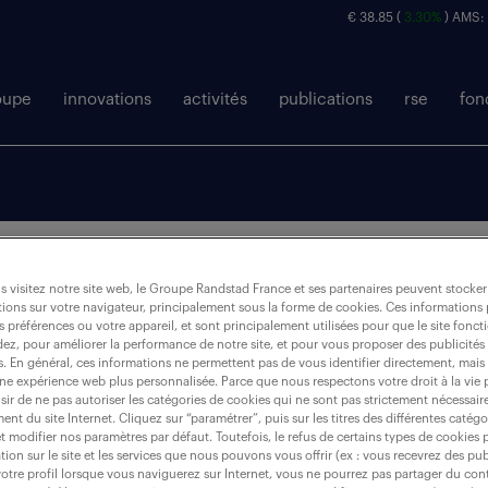
€ 38.85 (
3.30%
) AMS:
oupe
innovations
activités
publications
rse
fon
 visitez notre site web, le Groupe Randstad France et ses partenaires peuvent stocker
ions sur votre navigateur, principalement sous la forme de cookies. Ces informations
futur du travail
points de vue
s préférences ou votre appareil, et sont principalement utilisées pour que le site fo
dez, pour améliorer la performance de notre site, et pour vous proposer des publicités 
es. En général, ces informations ne permettent pas de vous identifier directement, mais
une expérience web plus personnalisée. Parce que nous respectons votre droit à la vie 
ir de ne pas autoriser les catégories de cookies qui ne sont pas strictement nécessair
nt du site Internet. Cliquez sur “paramétrer”, puis sur les titres des différentes catég
et modifier nos paramètres par défaut. Toutefois, le refus de certains types de cookies 
her
tion sur le site et les services que nous pouvons vous offrir (ex : vous recevrez des pu
otre profil lorsque vous naviguerez sur Internet, vous ne pourrez pas partager du cont