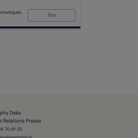
mmuniqués
lire
phy Deka
 Relations Presse
8 70 91 25
eka@randstad.fr