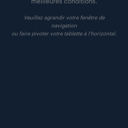
meilleures conditions.
9 janvier 2025
pourquoi recruter des neuroatypiques peut
Veuillez agrandir votre fenêtre de
améliorer la performance de l’entreprise ?
navigation
ou faire pivoter votre tablette à l'horizontal.
futur du travail
lire
#attractivité
#emploi
#workmonitor