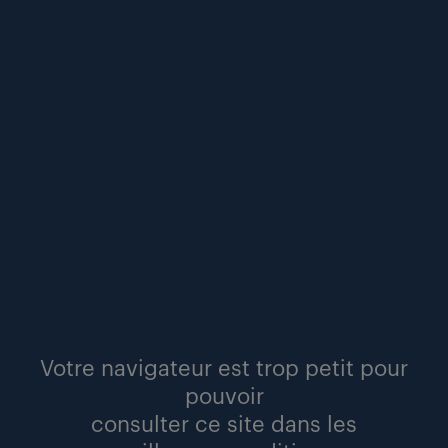
« on redécouvre aujourd’hui combien
l’entreprise est un lieu de socialisation »
futur du travail
lire
Votre navigateur est trop petit pour
pouvoir
#compétences
#diversité
#inclusion
consulter ce site dans les