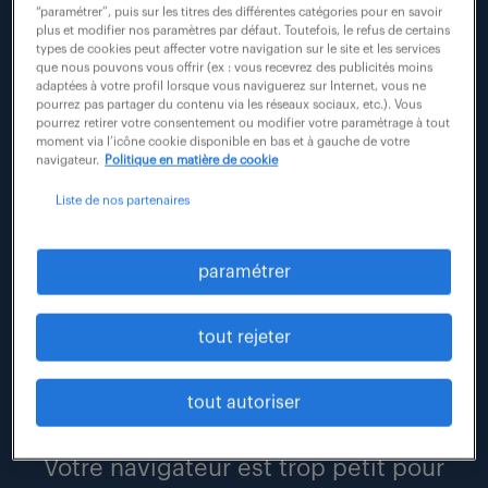
Rechercher
“paramétrer”, puis sur les titres des différentes catégories pour en savoir
actualité
plus et modifier nos paramètres par défaut. Toutefois, le refus de certains
types de cookies peut affecter votre navigation sur le site et les services
que nous pouvons vous offrir (ex : vous recevrez des publicités moins
adaptées à votre profil lorsque vous naviguerez sur Internet, vous ne
pourrez pas partager du contenu via les réseaux sociaux, etc.). Vous
pourrez retirer votre consentement ou modifier votre paramétrage à tout
moment via l’icône cookie disponible en bas et à gauche de votre
navigateur.
Politique en matière de cookie
Liste de nos partenaires
paramétrer
#emploi
#jonbdating
#recrutement
tout rejeter
6 mars 2025
tout autoriser
rencontres emploi “öppen” en normandie
Votre navigateur est trop petit pour