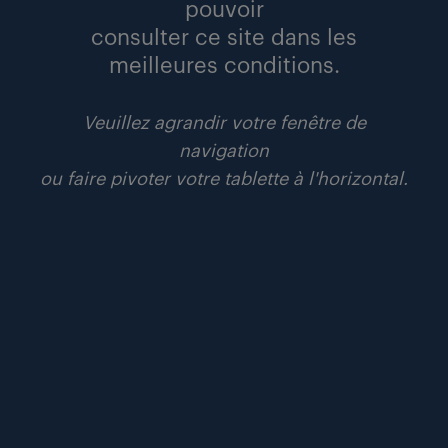
pouvoir
consulter ce site dans les
communiqués
lire
meilleures conditions.
Veuillez agrandir votre fenêtre de
navigation
ou faire pivoter votre tablette à l'horizontal.
contact presse.
Stephy Deka
Responsable Relations Presse
06 58 70 91 25
stephy.deka@randstad.fr