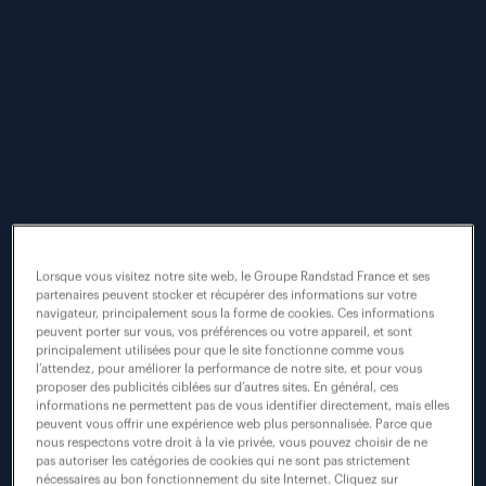
€ 38.39 (
2.10%
) AMS: RAND - 05 Aug, 17:35 CET |
transition
Randstad
Randstad enterprise :
votre partenaire conseil
sites marques
rh
groupe
innovations
activités
publications
rse
fondation
carrières
communiqués
études
futur du travail
Lorsque vous visitez notre site web, le Groupe Randstad France et ses
partenaires peuvent stocker et récupérer des informations sur votre
points de vue
navigateur, principalement sous la forme de cookies. Ces informations
peuvent porter sur vous, vos préférences ou votre appareil, et sont
principalement utilisées pour que le site fonctionne comme vous
l’attendez, pour améliorer la performance de notre site, et pour vous
proposer des publicités ciblées sur d’autres sites. En général, ces
informations ne permettent pas de vous identifier directement, mais elles
peuvent vous offrir une expérience web plus personnalisée. Parce que
nous respectons votre droit à la vie privée, vous pouvez choisir de ne
Rechercher
pas autoriser les catégories de cookies qui ne sont pas strictement
nécessaires au bon fonctionnement du site Internet. Cliquez sur
une