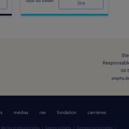
futur du travail
lire
Ste
Responsable
06 5
stephy.d
és
médias
rse
fondation
carrières
d'alertes professionnelles
Soyons vigilants
Données personnelles