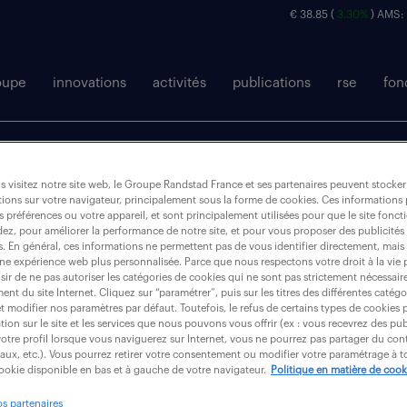
€ 38.85 (
3.30%
) AMS:
oupe
innovations
activités
publications
rse
fon
 visitez notre site web, le Groupe Randstad France et ses partenaires peuvent stocker
ions sur votre navigateur, principalement sous la forme de cookies. Ces informations
s préférences ou votre appareil, et sont principalement utilisées pour que le site fo
dez, pour améliorer la performance de notre site, et pour vous proposer des publicités 
es. En général, ces informations ne permettent pas de vous identifier directement, mais
une expérience web plus personnalisée. Parce que nous respectons votre droit à la vie 
futur du travail
points de vue
ir de ne pas autoriser les catégories de cookies qui ne sont pas strictement nécessair
nt du site Internet. Cliquez sur “paramétrer”, puis sur les titres des différentes catég
et modifier nos paramètres par défaut. Toutefois, le refus de certains types de cookies 
tion sur le site et les services que nous pouvons vous offrir (ex : vous recevrez des pu
otre profil lorsque vous naviguerez sur Internet, vous ne pourrez pas partager du cont
iaux, etc.). Vous pourrez retirer votre consentement ou modifier votre paramétrage à
her
cookie disponible en bas et à gauche de votre navigateur.
Politique en matière de cook
os partenaires