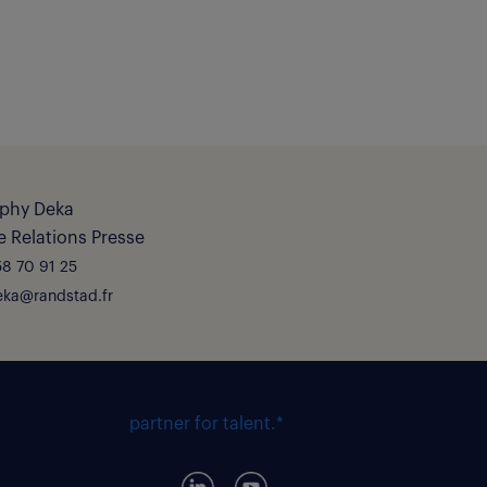
phy Deka
 Relations Presse
8 70 91 25
eka@randstad.fr
partner for talent.*