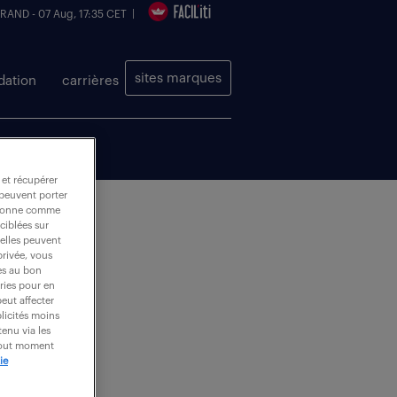
 RAND - 07 Aug, 17:35 CET |
sites marques
dation
carrières
 et récupérer
 peuvent porter
nctionne comme
ciblées sur
 elles peuvent
privée, vous
es au bon
ories pour en
peut affecter
blicités moins
enu via les
 tout moment
ie