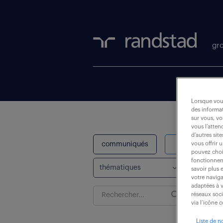
gr
Lorsque vous
des informat
sur vous, vo
vous l’atten
d’autres sit
communiqués
études
vous offrir 
pouvez chois
fonctionneme
savoir plus 
votre naviga
adaptées à v
Rechercher
réseaux soc
une
Recherc
via l’icône 
actualité
Liste de n