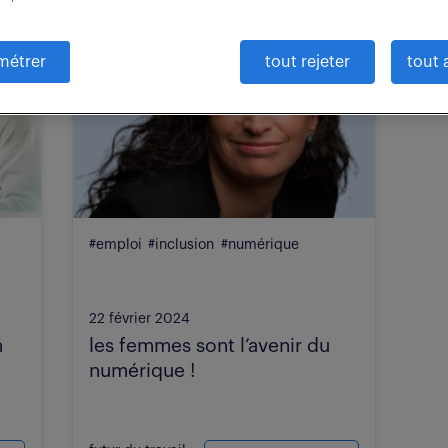
métrer
tout rejeter
tout 
#emploi
#inclusion
#numérique
22 février 2024
n
les femmes sont l’avenir du
numérique !