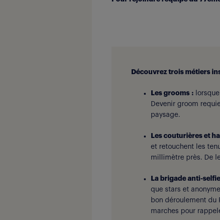
Découvrez trois métiers in
Les grooms :
lorsque 
Devenir groom requier
paysage.
Les couturières et ha
et retouchent les ten
millimètre près. De l
La brigade anti-selfie
que stars et anonymes
bon déroulement du F
marches pour rappeler 