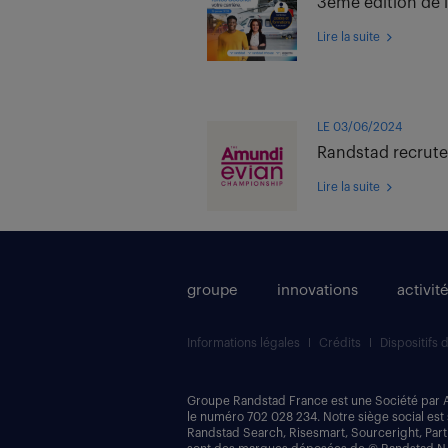
3ème édition de 
Lire la suite
LE 03/06/2024
Randstad recrut
Lire la suite
groupe
innovations
activit
Informations légales
Crédits
Dispositifs 
Groupe Randstad France est une Société par 
le numéro 702 028 234. Notre siège social est
Randstad Search, Risesmart, Sourceright, Partn