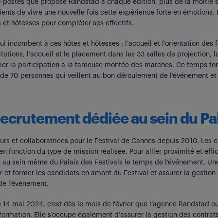
00 postes que propose Randstad à chaque édition, plus de la moitié
ents de vivre une nouvelle fois cette expérience forte en émotions. D
et hôtesses pour compléter ses effectifs.
incombent à ces hôtes et hôtesses : l’accueil et l’orientation des fe
tations, l’accueil et le placement dans les 33 salles de projection, l
ier la participation à la fameuse montée des marches. Ce temps fo
ès de 70 personnes qui veillent au bon déroulement de l’événement et 
ecrutement dédiée au sein du Pala
urs et collaboratrices pour le Festival de Cannes depuis 2010. Les
en fonction du type de mission réalisée. Pour allier proximité et eff
au sein même du Palais des Festivals le temps de l’événement. Un
oir et former les candidats en amont du Festival et assurer la gestio
de l’évènement.
14 mai 2024, c’est dès le mois de février que l’agence Randstad ou
rmation. Elle s’occupe également d’assurer la gestion des contrats,