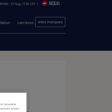
 RAND - 07 Aug, 17:35 CET |
sites marques
dation
carrières
 et récupérer
 peuvent porter