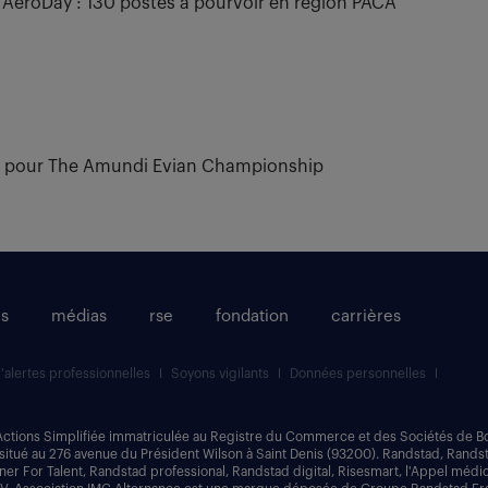
l’AéroDay : 130 postes à pourvoir en région PACA
e pour The Amundi Evian Championship
és
médias
rse
fondation
carrières
d'alertes professionnelles
Soyons vigilants
Données personnelles
Actions Simplifiée immatriculée au Registre du Commerce et des Sociétés de B
 situé au 276 avenue du Président Wilson à Saint Denis (93200). Randstad, Rands
er For Talent, Randstad professional, Randstad digital, Risesmart, l'Appel médic