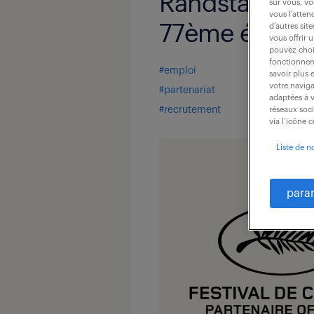
Randstad recr
sur vous, vo
vous l’atten
77ème édition
d’autres sit
vous offrir 
pouvez chois
fonctionneme
#emploi
savoir plus 
votre naviga
#partenariat
adaptées à v
#recrutement
réseaux soc
via l’icône 
Liste de n
para