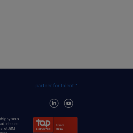
partner for talent.*
obigny sous
tad Inhouse,
al et JBM