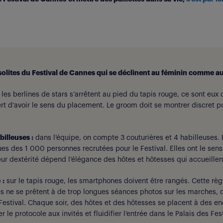
solites du Festival de Cannes qui se déclinent au féminin comme a
les berlines de stars s’arrêtent au pied du tapis rouge, ce sont eux q
t d’avoir le sens du placement. Le groom doit se montrer discret p
billeuses :
dans l’équipe, on compte 3 couturières et 4 habilleuses.
ues des 1 000 personnes recrutées pour le Festival. Elles ont le sens
eur dextérité dépend l’élégance des hôtes et hôtesses qui accueillent 
 :
sur le tapis rouge, les smartphones doivent être rangés. Cette règl
 ne se prêtent à de trop longues séances photos sur les marches, ce
estival. Chaque soir, des hôtes et des hôtesses se placent à des en
le protocole aux invités et fluidifier l’entrée dans le Palais des Fest