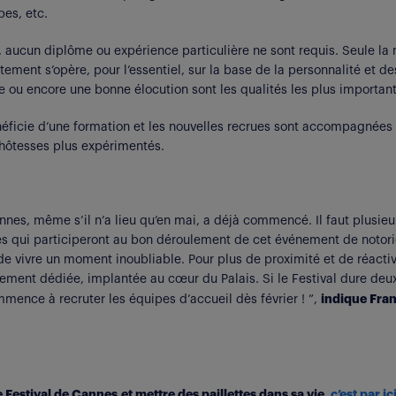
pes, etc.
, aucun diplôme ou expérience particulière ne sont requis. Seule la
utement s’opère, pour l’essentiel, sur la base de la personnalité et de
ale ou encore une bonne élocution sont les qualités les plus importa
ficie d’une formation et les nouvelles recrues sont accompagnées 
 hôtesses plus expérimentés.
nnes, même s’il n’a lieu qu’en mai, a déjà commencé. Il faut plusieu
es qui participeront au bon déroulement de cet événement de notori
de vivre un moment inoubliable. Pour plus de proximité et de réactivi
ement dédiée, implantée au cœur du Palais. Si le Festival dure deux
indique Fran
nce à recruter les équipes d’accueil dès février ! ”,
e
Festival de Cannes
et mettre des paillettes dans sa vie,
c’est par ici