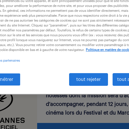
ute 1 000 hôtes et hôtesses
s préférences ou votre appareil, et sont principalement utilisées pour que le site fo
dez, pour améliorer la performance de notre site, et pour vous proposer des publicités 
 du Festival de Cannes
es. En général, ces informations ne permettent pas de vous identifier directement, mais
une expérience web plus personnalisée. Parce que nous respectons votre droit à la vie 
ir de ne pas autoriser les catégories de cookies qui ne sont pas strictement nécessair
nt du site Internet. Cliquez sur “paramétrer”, puis sur les titres des différentes catég
et modifier nos paramètres par défaut. Toutefois, le refus de certains types de cookies 
tion sur le site et les services que nous pouvons vous offrir (ex : vous recevrez des pu
otre profil lorsque vous naviguerez sur Internet, vous ne pourrez pas partager du cont
iaux, etc.). Vous pourrez retirer votre consentement ou modifier votre paramétrage à
cookie disponible en bas et à gauche de votre navigateur.
Politique en matière de cook
La 77
ème
édition du Festival Inter
Cannes se déroulera du 14 au 25
os partenaires
cet événement attire près de 40 00
de 4 000 journalistes venus du mo
métrer
tout rejeter
tout 
année consécutive, Randstad recr
hôtesses dont la mission sera d’acc
d’accompagner, pendant 12 jours, 
cinéma lors du Festival et du Marc