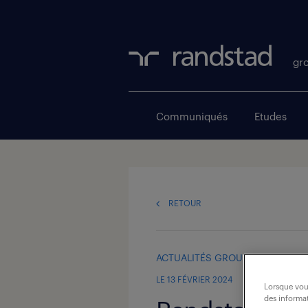
gr
Communiqués
Études
RETOUR
ACTUALITÉS GROUPE
LE 13 FÉVRIER 2024
Lorsque vous
des informat