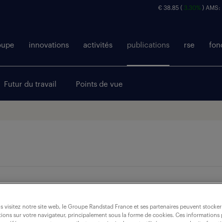
€ 38.85 (
3.30%
) AMS:
oupe
innovations
activités
publications
rse
fon
Futur du travail
Points de vue
 visitez notre site web, le Groupe Randstad France et ses partenaires peuvent stocker
ions sur votre navigateur, principalement sous la forme de cookies. Ces informations