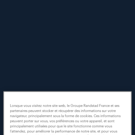
Coup d’envoi de la
5ème édition de
l’AéroDay
#aéronautique
#jobdating
#recrutement
Lorsque vous visitez notre site web, le Groupe Randstad France et ses
partenaires peuvent stocker et récupérer des informations sur votre
navigateur, principalement sous la forme de cookies. Ces informations
Prenez les commandes de votre avenir
peuvent porter sur vous, vos préférences ou votre appareil, et sont
principalement utilisées pour que le site fonctionne comme vous
professionnel avec Randstad :
2 800
l’attendez, pour améliorer la performance de notre site, et pour vous