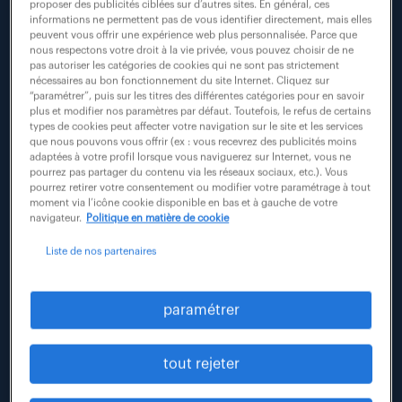
postes sont à pourvoir dans le secteur de
proposer des publicités ciblées sur d’autres sites. En général, ces
informations ne permettent pas de vous identifier directement, mais elles
l’aéronautique,
de la défense et du spatial.
peuvent vous offrir une expérience web plus personnalisée. Parce que
nous respectons votre droit à la vie privée, vous pouvez choisir de ne
pas autoriser les catégories de cookies qui ne sont pas strictement
nécessaires au bon fonctionnement du site Internet. Cliquez sur
“paramétrer”, puis sur les titres des différentes catégories pour en savoir
plus et modifier nos paramètres par défaut. Toutefois, le refus de certains
types de cookies peut affecter votre navigation sur le site et les services
Jeudi 22 janvier 2026, le groupe
que nous pouvons vous offrir (ex : vous recevrez des publicités moins
Randstad organise la 5
ème
édition
adaptées à votre profil lorsque vous naviguerez sur Internet, vous ne
de l’AéroDay, une journée nationale
pourrez pas partager du contenu via les réseaux sociaux, etc.). Vous
pourrez retirer votre consentement ou modifier votre paramétrage à tout
de recrutement pour les secteurs de
moment via l’icône cookie disponible en bas et à gauche de votre
l’aéronautique, de la défense et du
navigateur.
Politique en matière de cookie
spatial.
Liste de nos partenaires
Plus de 2 800 postes sont à pourvoir
dans 7 régions, dont 1 150 en
paramétrer
Occitanie et 480 dans les Pays de la
Loire.
tout rejeter
Les contrats proposés sont des CDI,
des CDD, des missions d’intérim de