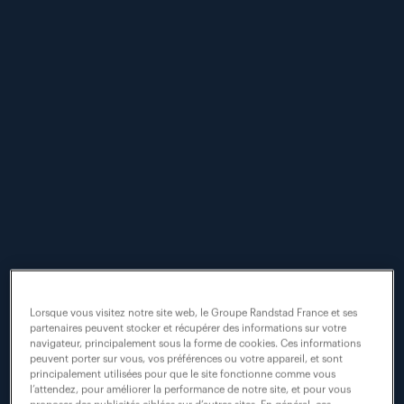
Kliff par Randstad
ouvre une sixième
agence à Lagord en
Nouvelle-Aquitaine
#annonce
#emploi
#handicap
Lorsque vous visitez notre site web, le Groupe Randstad France et ses
partenaires peuvent stocker et récupérer des informations sur votre
navigateur, principalement sous la forme de cookies. Ces informations
peuvent porter sur vous, vos préférences ou votre appareil, et sont
principalement utilisées pour que le site fonctionne comme vous
l’attendez, pour améliorer la performance de notre site, et pour vous