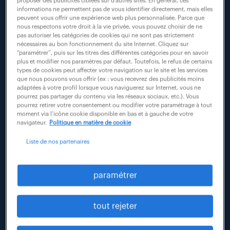
proposer des publicités ciblées sur d’autres sites. En général, ces
informations ne permettent pas de vous identifier directement, mais elles
peuvent vous offrir une expérience web plus personnalisée. Parce que
nous respectons votre droit à la vie privée, vous pouvez choisir de ne
pas autoriser les catégories de cookies qui ne sont pas strictement
nécessaires au bon fonctionnement du site Internet. Cliquez sur
“paramétrer”, puis sur les titres des différentes catégories pour en savoir
plus et modifier nos paramètres par défaut. Toutefois, le refus de certains
types de cookies peut affecter votre navigation sur le site et les services
que nous pouvons vous offrir (ex : vous recevrez des publicités moins
adaptées à votre profil lorsque vous naviguerez sur Internet, vous ne
pourrez pas partager du contenu via les réseaux sociaux, etc.). Vous
pourrez retirer votre consentement ou modifier votre paramétrage à tout
moment via l’icône cookie disponible en bas et à gauche de votre
Le groupe Randstad, leader mondial des
navigateur.
Politique en matière de cookie
ressources humaines et SOUN by
Liste de nos partenaires
Fastroad, premier groupe d’entreprises
inclusives en France dans la mobilité,
paramétrer
ouvrent leur sixième agence Kliff par
Randstad à Lagord, près de La Rochelle
tout rejeter
(17). Après les ouvertures des agences Kliff
de Saint-Denis (93) en 2020,
Lyon (69) en