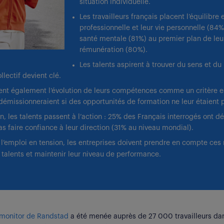
situation individuelle.
Les travailleurs français placent l’équilibre 
professionnelle et leur vie personnelle (84%)
santé mentale (81%) au premier plan de leur
rémunération (80%).
Les talents aspirent à trouver du sens et du 
llectif devient clé.
rent également l’évolution de leurs compétences comme un critère es
démissionneraient si des opportunités de formation ne leur étaient 
on, les talents passent à l’action : 25% des Français interrogés ont d
as faire confiance à leur direction (31% au niveau mondial).
l’emploi en tension, les entreprises doivent prendre en compte ces 
rs talents et maintenir leur niveau de performance.
monitor de Randstad
a été menée auprès de 27 000 travailleurs da