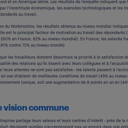
rd et en Amérique latine. Les résultats de l’enquête indiquent que l
 par l’incertitude économique, les avancées technologiques et les tr
tandards au travail.
ire du Workmonitor, les résultats obtenus au niveau mondial indiquent
elle est le principal facteur de motivation au travail des répondant
 (80% en France, 82% au niveau mondial). En France, les salariés fo
e (81% contre 72% au niveau monde)
que les travailleurs donnent désormais la priorité à la satisfaction d
 qualité des relations qu’ils tissent avec leurs collègues et à l’acqui
si leurs attentes ne sont pas satisfaites : les talents passent à l’act
 en vue d’obtenir de meilleures conditions de travail (45% au niveau 
vironnement toxique, soit une augmentation de 8 points en un an (44
ne vision commune
treprise partage leurs valeurs et leurs centres d’intérêt : près de l
al) déclarent qu’elles n’accepteraient pas un emploi dans une entr