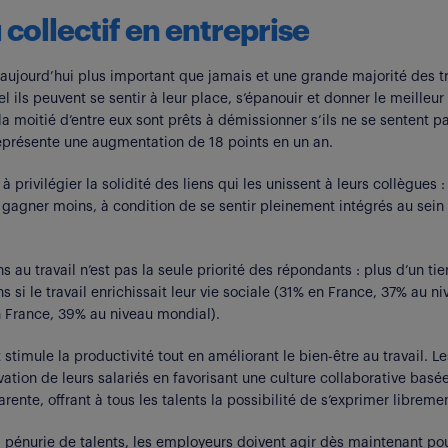
collectif en entreprise
ujourd’hui plus important que jamais et une grande majorité des tra
el ils peuvent se sentir à leur place, s’épanouir et donner le meille
a moitié d’entre eux sont prêts à démissionner s’ils ne se sentent p
eprésente une augmentation de 18 points en un an.
 privilégier la solidité des liens qui les unissent à leurs collègues
à gagner moins, à condition de se sentir pleinement intégrés au sei
ons au travail n’est pas la seule priorité des répondants : plus d’un tie
si le travail enrichissait leur vie sociale (31% en France, 37% au niv
n France, 39% au niveau mondial).
t stimule la productivité tout en améliorant le bien-être au travail.
vation de leurs salariés en favorisant une culture collaborative basée
nte, offrant à tous les talents la possibilité de s’exprimer libremen
la pénurie de talents, les employeurs doivent agir dès maintenant p