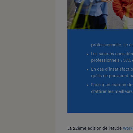
professionnelle. Le co
Les salariés considè
professionnels : 37% 
En cas d’insatisfacti
qu’ils ne pouvaient p
Face à un marché de 
d’attirer les meilleu
La 22
ème
édition de l’étude
Work