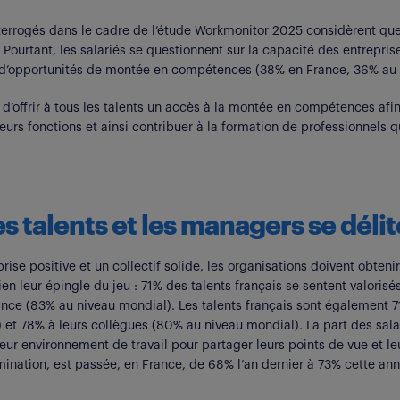
nterrogés dans le cadre de l’étude Workmonitor 2025 considèrent que
 Pourtant, les salariés se questionnent sur la capacité des entrepri
er d’opportunités de montée en compétences (38% en France, 36% au
 d’offrir à tous les talents un accès à la montée en compétences af
leurs fonctions et ainsi contribuer à la formation de professionnels qu
es talents et les managers se déli
rise positive et un collectif solide, les organisations doivent obtenir
 bien leur épingle du jeu : 71% des talents français se sentent valori
ance (83% au niveau mondial). Les talents français sont également 71
 et 78% à leurs collègues (80% au niveau mondial). La part des salar
leur environnement de travail pour partager leurs points de vue et le
imination, est passée, en France, de 68% l’an dernier à 73% cette a