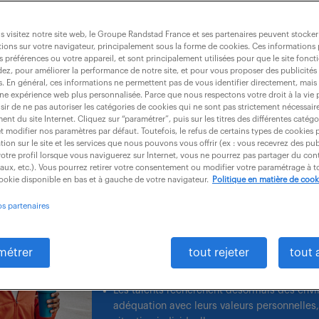
de travail : les talents pose
 visitez notre site web, le Groupe Randstad France et ses partenaires peuvent stocker
ions sur votre navigateur, principalement sous la forme de cookies. Ces informations
s préférences ou votre appareil, et sont principalement utilisées pour que le site fo
dez, pour améliorer la performance de notre site, et pour vous proposer des publicités 
es. En général, ces informations ne permettent pas de vous identifier directement, mais
une expérience web plus personnalisée. Parce que nous respectons votre droit à la vie 
ir de ne pas autoriser les catégories de cookies qui ne sont pas strictement nécessair
nt du site Internet. Cliquez sur “paramétrer”, puis sur les titres des différentes catég
Menée par Randstad auprès de 27 
et modifier nos paramètres par défaut. Toutefois, le refus de certains types de cookies 
tion sur le site et les services que nous pouvons vous offrir (ex : vous recevrez des pu
pays du monde entier, la 22ème éd
otre profil lorsque vous naviguerez sur Internet, vous ne pourrez pas partager du cont
iaux, etc.). Vous pourrez retirer votre consentement ou modifier votre paramétrage à
Workmonitor montre que le travai
cookie disponible en bas et à gauche de votre navigateur.
Politique en matière de cook
simple salaire : les talents sont p
os partenaires
sentent intégrés et utiles.
métrer
tout rejeter
tout 
Les talents recherchent désormais des envi
adéquation avec leurs valeurs personnelles, 