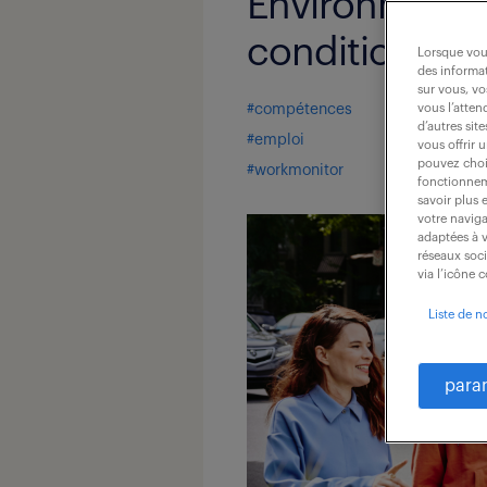
Environnement 
conditions.
Lorsque vous
des informat
sur vous, vo
#compétences
vous l’atten
d’autres sit
#emploi
vous offrir 
pouvez chois
#workmonitor
fonctionneme
savoir plus 
votre naviga
adaptées à v
réseaux soc
via l’icône 
Liste de n
para