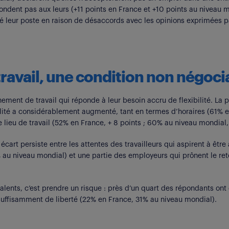
ndent pas aux leurs (+11 points en France et +10 points au niveau
é leur poste en raison de désaccords avec les opinions exprimées par
u travail, une condition non négoc
ement de travail qui réponde à leur besoin accru de flexibilité. La p
bilité a considérablement augmenté, tant en termes d’horaires (61% e
 lieu de travail (52% en France, + 8 points ; 60% au niveau mondial,
écart persiste entre les attentes des travailleurs qui aspirent à êtr
u niveau mondial) et une partie des employeurs qui prônent le ret
x talents, c’est prendre un risque : près d’un quart des répondants ont
suffisamment de liberté (22% en France, 31% au niveau mondial).