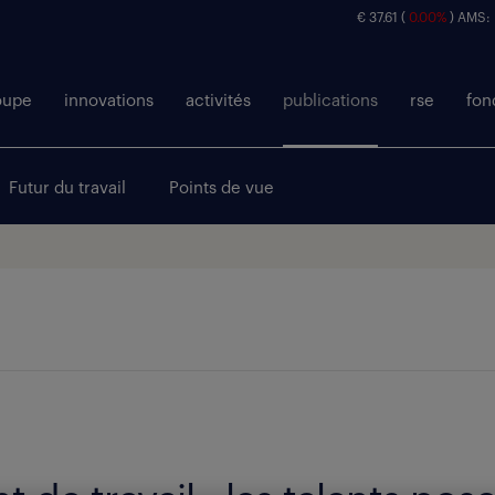
€ 37.61 (
0.00%
) AMS: 
oupe
innovations
activités
publications
rse
fon
Futur du travail
Points de vue