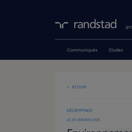
gr
Communiqués
Études
RETOUR
DÉCRYPTAGE
LE 23 JANVIER 2025