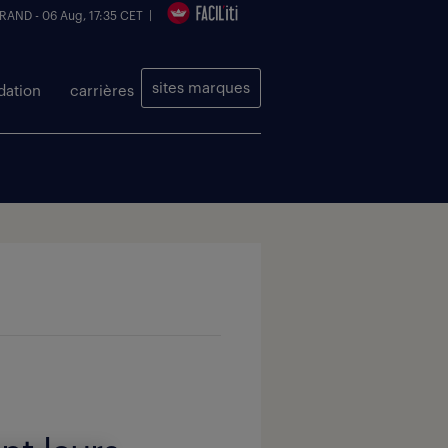
RAND - 06 Aug, 17:35 CET |
sites marques
dation
carrières