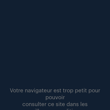
ia et centres de données : la demande de
profils techniques progresse deux fois plus
vite que celle des fonctions tertiaires.
communiqués
lire
Votre navigateur est trop petit pour
pouvoir
#ia
#rh
#workmonitor
consulter ce site dans les