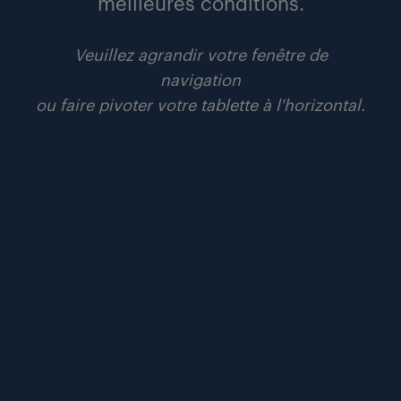
meilleures conditions.
20 janvier 2026
environnement de travail : l’ère de la grande
Veuillez agrandir votre fenêtre de
adaptation.
navigation
ou faire pivoter votre tablette à l'horizontal.
communiqués
lire
#attractivité
#ia
#publication