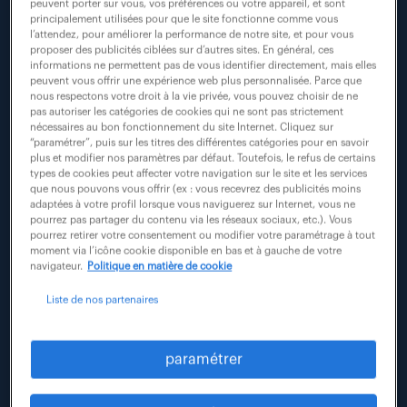
Rechercher
peuvent porter sur vous, vos préférences ou votre appareil, et sont
actualité
principalement utilisées pour que le site fonctionne comme vous
l’attendez, pour améliorer la performance de notre site, et pour vous
proposer des publicités ciblées sur d’autres sites. En général, ces
informations ne permettent pas de vous identifier directement, mais elles
peuvent vous offrir une expérience web plus personnalisée. Parce que
nous respectons votre droit à la vie privée, vous pouvez choisir de ne
pas autoriser les catégories de cookies qui ne sont pas strictement
nécessaires au bon fonctionnement du site Internet. Cliquez sur
“paramétrer”, puis sur les titres des différentes catégories pour en savoir
plus et modifier nos paramètres par défaut. Toutefois, le refus de certains
types de cookies peut affecter votre navigation sur le site et les services
que nous pouvons vous offrir (ex : vous recevrez des publicités moins
adaptées à votre profil lorsque vous naviguerez sur Internet, vous ne
pourrez pas partager du contenu via les réseaux sociaux, etc.). Vous
pourrez retirer votre consentement ou modifier votre paramétrage à tout
moment via l’icône cookie disponible en bas et à gauche de votre
#compétences
#industrie
#mixité
navigateur.
Politique en matière de cookie
Liste de nos partenaires
18 mai 2026
scania production à angers : la mixité au
paramétrer
service de l’excellence industrielle.