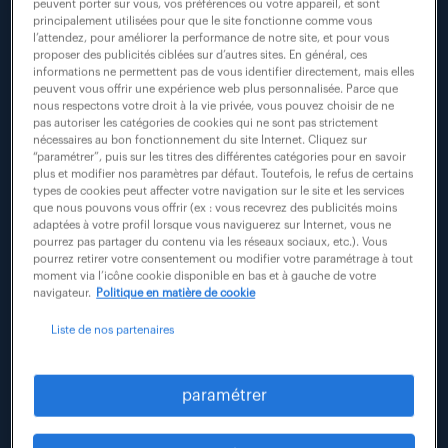
Rechercher
peuvent porter sur vous, vos préférences ou votre appareil, et sont
actualité
principalement utilisées pour que le site fonctionne comme vous
l’attendez, pour améliorer la performance de notre site, et pour vous
proposer des publicités ciblées sur d’autres sites. En général, ces
informations ne permettent pas de vous identifier directement, mais elles
peuvent vous offrir une expérience web plus personnalisée. Parce que
nous respectons votre droit à la vie privée, vous pouvez choisir de ne
pas autoriser les catégories de cookies qui ne sont pas strictement
nécessaires au bon fonctionnement du site Internet. Cliquez sur
“paramétrer”, puis sur les titres des différentes catégories pour en savoir
plus et modifier nos paramètres par défaut. Toutefois, le refus de certains
types de cookies peut affecter votre navigation sur le site et les services
que nous pouvons vous offrir (ex : vous recevrez des publicités moins
adaptées à votre profil lorsque vous naviguerez sur Internet, vous ne
pourrez pas partager du contenu via les réseaux sociaux, etc.). Vous
pourrez retirer votre consentement ou modifier votre paramétrage à tout
moment via l’icône cookie disponible en bas et à gauche de votre
#odd
#rse
#tribune
navigateur.
Politique en matière de cookie
Liste de nos partenaires
8 décembre 2025
objectif net zero : notre boussole pour une
paramétrer
performance durable.