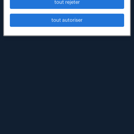
tout rejeter
points de vue
lire
tout autoriser
#odd
#rse
#tribune
24 septembre 2024
le futur du travail est là : comment randstad