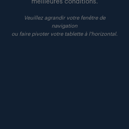
meilleures conditions.
3 juillet 2025
le groupe randstad devient “mécène des
Veuillez agrandir votre fenêtre de
territoires” de la communauté les entreprises
navigation
s’engagent
ou faire pivoter votre tablette à l'horizontal.
communiqués
lire
#inclusion
#rse
#tribune