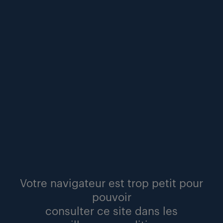
le groupe randstad réaffirme son engagement
en faveur de l’inclusion des personnes lgbt+
en entreprise
communiqués
lire
Votre navigateur est trop petit pour
pouvoir
#emploi
#inclusion
#rse
consulter ce site dans les