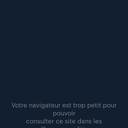
l’avènement du « smart trade » : comment l’ia
réinvente les métiers de l’industrie.
points de vue
lire
Votre navigateur est trop petit pour
pouvoir
#emploi
#logistique
#recrutement
consulter ce site dans les