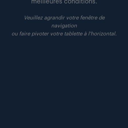
meilleures conditions.
15 juin 2026
9 800 postes de conducteurs poids lourds
Veuillez agrandir votre fenêtre de
ouverts au cœur des régions.
navigation
ou faire pivoter votre tablette à l'horizontal.
communiqués
lire
#aéronautique
#défense
#recrutement