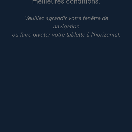
meilleures conditions.
15 juin 2026
9 800 postes de conducteurs poids lourds
Veuillez agrandir votre fenêtre de
ouverts au cœur des régions.
navigation
ou faire pivoter votre tablette à l'horizontal.
communiqués
lire
#aéronautique
#défense
#recrutement