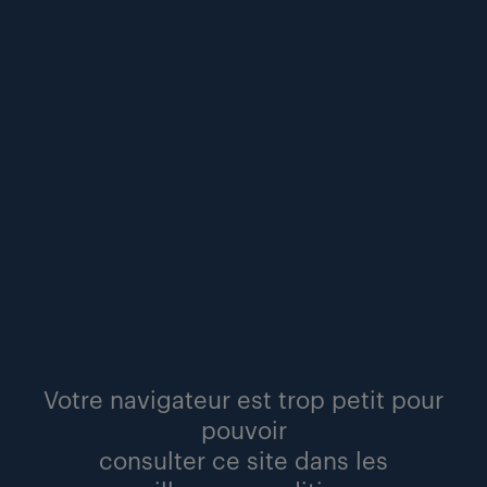
l’avènement du « smart trade » : comment l’ia
réinvente les métiers de l’industrie.
points de vue
lire
Votre navigateur est trop petit pour
pouvoir
#emploi
#logistique
#recrutement
consulter ce site dans les