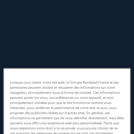
Top départ de la 4ème
édition de l’AéroDay en
région PACA !
#aéronautique
#jobdating
#recrutement
Lorsque vous visitez notre site web, le Groupe Randstad France et ses
partenaires peuvent stocker et récupérer des informations sur votre
navigateur, principalement sous la forme de cookies. Ces informations
peuvent porter sur vous, vos préférences ou votre appareil, et sont
principalement utilisées pour que le site fonctionne comme vous
l’attendez, pour améliorer la performance de notre site, et pour vous
proposer des publicités ciblées sur d’autres sites. En général, ces
informations ne permettent pas de vous identifier directement, mais elles
peuvent vous offrir une expérience web plus personnalisée. Parce que
nous respectons votre droit à la vie privée, vous pouvez choisir de ne
pas autoriser les catégories de cookies qui ne sont pas strictement