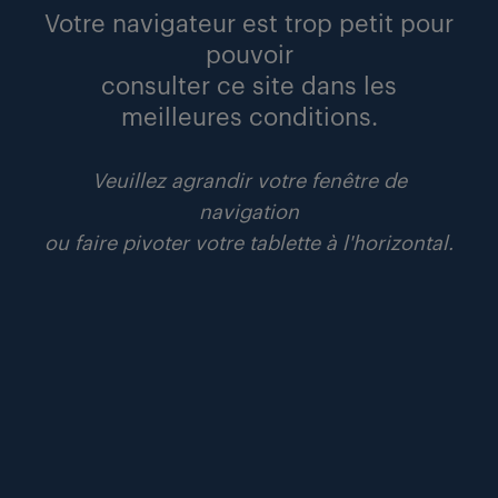
candidats en situation de handicap, illustrant notre
Votre navigateur est trop petit pour
engagement en faveur d’environnements de travail plus
pouvoir
inclusifs.
consulter ce site dans les
meilleures conditions.
Veuillez agrandir votre fenêtre de
navigation
ou faire pivoter votre tablette à l'horizontal.
« Randstad Box », en Italie, facilite la mise en emploi